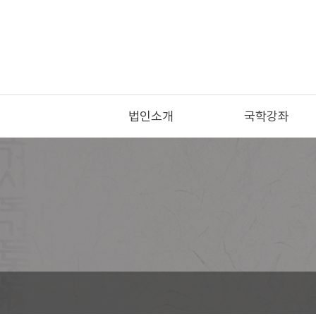
법인소개
국학강좌